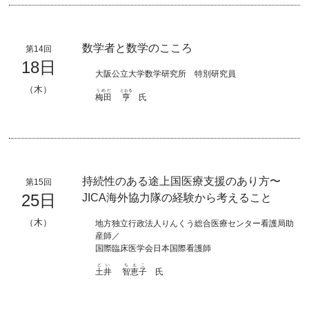
数学者と数学のこころ
第14回
18日
大阪公立大学数学研究所 特別研究員
（木）
うめだ
とおる
梅田
亨
氏
持続性のある途上国医療支援のあり方〜
第15回
25日
JICA海外協力隊の経験から考えること
（木）
地方独立行政法人りんくう総合医療センター看護局助
産師／
国際臨床医学会日本国際看護師
どい
ちえこ
土井
智恵子
氏