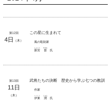
この星に生まれて
第12回
4日
（木）
風の彫刻家
しんぐう
すすむ
新宮
晉
氏
武将たちの決断 歴史から学ぶ七つの教訓
第13回
11日
作家
（木）
いとう
じゅん
伊東
潤
氏