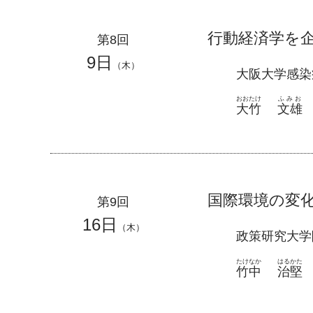
行動経済学を
第8回
9日
（木）
大阪大学感
おおたけ
ふみお
大竹
文雄
国際環境の変
第9回
16日
（木）
政策研究大学
たけなか
はるかた
竹中
治堅