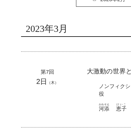
2023年3月
大激動の世界
第7回
2日
（木）
ノンフィクシ
役
かわそえ
けいこ
河添
恵子