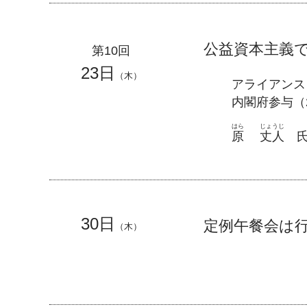
公益資本主義
第10回
23日
（木）
アライアンス・
内閣府参与（2
はら
じょうじ
原
丈人
30日
定例午餐会は
（木）