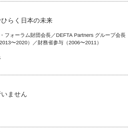
でひらく日本の未来
フォーラム財団会長／DEFTA Partners グループ会長
013〜2020）／財務省参与（2006〜2011）
氏
行いません