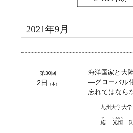
2021年9月
海洋国家と大
第30回
―グローバル
2日
（木）
忘れてはなら
九州大学大学
せ
てるひさ
施
光恒