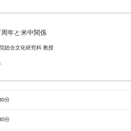
百周年と米中関係
院総合文化研究科 教授
氏
30分
30分