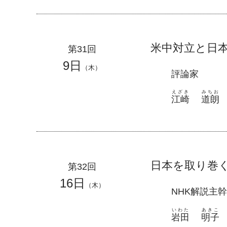
米中対立と日
第31回
9日
（木）
評論家
えざき
みちお
江崎
道朗
日本を取り巻
第32回
16日
（木）
NHK解説主幹
いわた
あきこ
岩田
明子