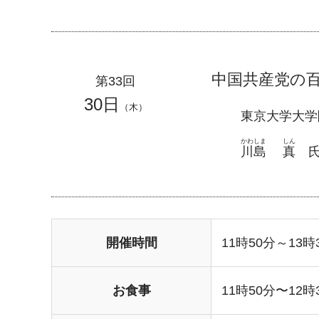
中国共産党の
第33回
30日
（木）
東京大学大学
かわしま
しん
川島
真
開催時間
11時50分～13時
お食事
11時50分〜12時