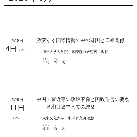
激変する国際情勢の中の韓国と日韓関係
第18回
4日
（木）
神戸大学大学院 国際協力研究科 教授
きむら
かん
木村
幹
氏
中国・習近平の政治家像と国政運営の要点
第19回
11日
――３期目途中までの総括
（木）
大東文化大学 東洋研究所 教授
すずき
たかし
鈴木
隆
氏