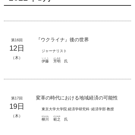
『ウクライナ』後の世界
第16回
12日
ジャーナリスト
（木）
いとう
よしあき
伊藤
芳明
氏
変革の時代における地域経済の可能性
第17回
19日
東京大学大学院 経済学研究科･経済学部 教授
（木）
やながわ
のりゆき
柳川
範之
氏