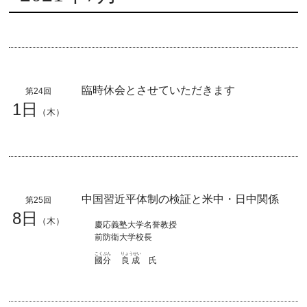
臨時休会とさせていただきます
第24回
1日
（木）
中国習近平体制の検証と米中・日中関係
第25回
8日
（木）
慶応義塾大学名誉教授
前防衛大学校長
こくぶん
りょうせい
國分
良成
氏