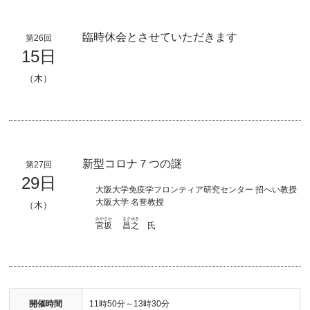
臨時休会とさせていただきます
第26回
15日
（木）
新型コロナ７つの謎
第27回
29日
大阪大学免疫学フロンティア研究センター 招へい教授
大阪大学 名誉教授
（木）
みやさか
まさゆき
宮坂
昌之
氏
開催時間
11時50分～13時30分