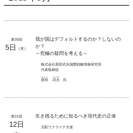
我が国はデフォルトするのか？しないの
第30回
5日
か？
（木）
～究極の疑問を考える～
株式会社原田武夫国際戦略情報研究所
代表取締役
はらだ
たけお
原田
武夫
氏
生き残るために知るべき現代史の正体
第31回
12日
元駐ウクライナ大使