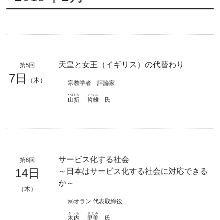
天皇と女王（イギリス）の代替わり
第5回
7日
（木）
宗教学者 評論家
やまおり
てつお
山折
哲雄
氏
サービス化する社会
第6回
14日
～日本はサービス化する社会に対応できる
か～
（木）
㈱オラン 代表取締役
きうち
さとみ
木内
里美
氏