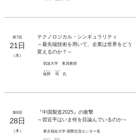
テクノロジカル・シンギュラリティ
第7回
21日
～最先端技術を用いて、企業は世界をどう
変えるのか？～
（木）
筑波大学 客員教授
まきの
つかさ
牧野
司
氏
『中国製造2025』の衝撃
第8回
28日
～習近平はいま何を目論んでいるのか～
（木）
東京福祉大学 国際交流センター長
えんどう
ほまれ