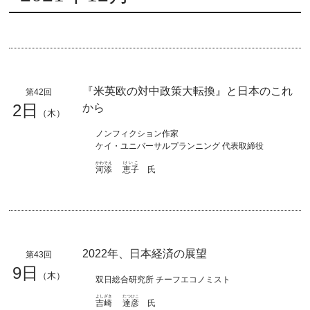
『米英欧の対中政策大転換』と日本のこれ
第42回
2日
から
（木）
ノンフィクション作家
ケイ・ユニバーサルプランニング 代表取締役
かわそえ
けいこ
河添
恵子
氏
2022年、日本経済の展望
第43回
9日
（木）
双日総合研究所 チーフエコノミスト
よしざき
たつひこ
吉崎
達彦
氏