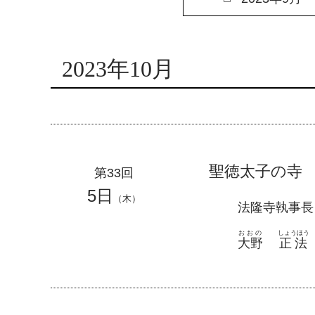
2023年10月
聖徳太子の寺
第33回
5日
（木）
法隆寺執事長
おおの
しょうほう
大野
正法