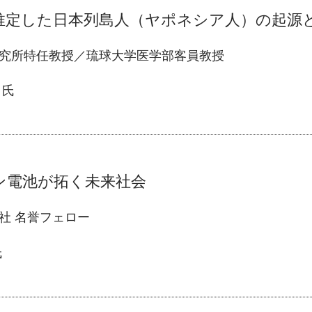
ら推定した日本列島人（ヤポネシア人）の起源
究所特任教授／琉球大学医学部客員教授
氏
ン電池が拓く未来社会
社 名誉フェロー
氏