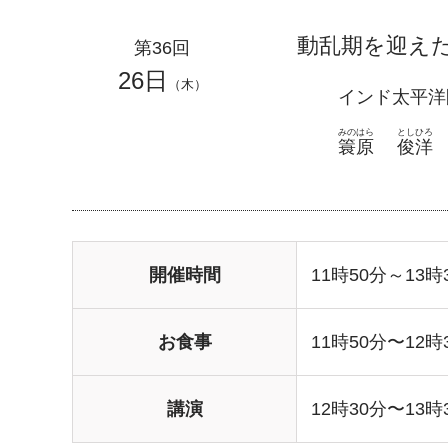
動乱期を迎え
第36回
26日
（木）
インド太平洋
みのはら
としひろ
簑原
俊洋
開催時間
11時50分～13時
お食事
11時50分〜12時
講演
12時30分〜13時