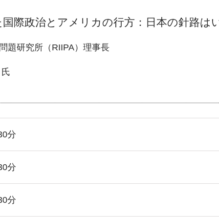
た国際政治とアメリカの行方：日本の針路は
問題研究所（RIIPA）理事長
氏
30分
30分
30分