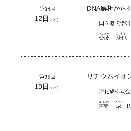
DNA解析か
第34回
12日
（木）
国立遺伝学研
さいとう
なるや
斎藤
成也
リチウムイオ
第35回
19日
（木）
旭化成株式会
よしの
あきら
吉野
彰