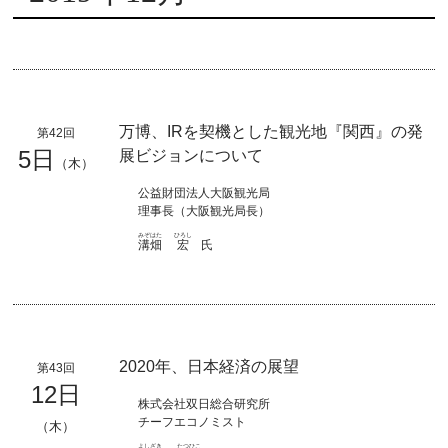
万博、IRを契機とした観光地『関西』の発
第42回
5日
展ビジョンについて
（木）
公益財団法人大阪観光局
理事長（大阪観光局長）
みぞはた
ひろし
溝畑
宏
氏
2020年、日本経済の展望
第43回
12日
株式会社双日総合研究所
チーフエコノミスト
（木）
よしざき
たつひこ