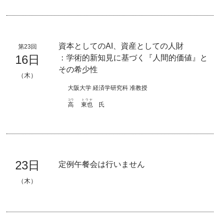
資本としてのAI、資産としての人財
第23回
16日
：学術的新知見に基づく『人間的価値』と
その希少性
（木）
大阪大学 経済学研究科 准教授
コウ
トウヤ
高
東也
氏
23日
定例午餐会は行いません
（木）