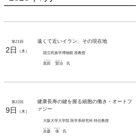
遠くて近いイラン、その現在地
第21回
2日
（木）
国立民族学博物館 准教授
くろだ
けんじ
黒田
賢治
氏
健康長寿の鍵を握る細胞の働き・オートフ
第22回
9日
ァジー
（木）
大阪大学大学院 医学系研究科 特任教授
よしもり
たもつ
吉森
保
氏