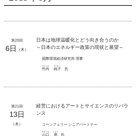
日本は地球温暖化とどう向き合うのか
第20回
6日
～日本のエネルギー政策の現状と展望～
（木）
国際環境経済研究所 理事
たけうち
すみこ
竹内
純子
氏
経営におけるアートとサイエンスのリバラ
第21回
13日
ンス
（木）
コーンフェリー シニアパートナー
やまぐち
しゅう
山口
周
氏