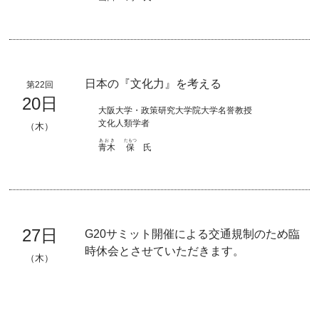
日本の『文化力』を考える
第22回
20日
大阪大学・政策研究大学院大学名誉教授
文化人類学者
（木）
あおき
たもつ
青木
保
氏
27日
G20サミット開催による交通規制のため臨
時休会とさせていただきます。
（木）