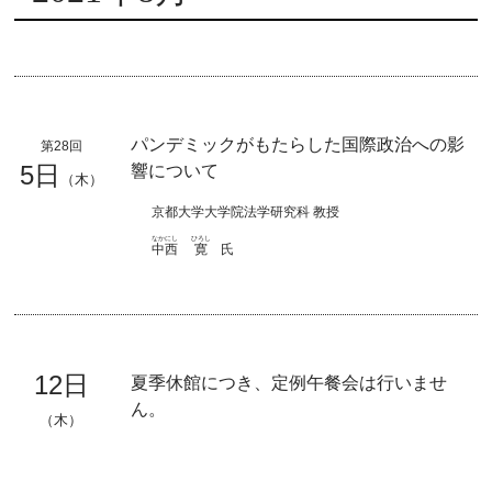
パンデミックがもたらした国際政治への影
第28回
5日
響について
（木）
京都大学大学院法学研究科 教授
なかにし
ひろし
中西
寛
氏
12日
夏季休館につき、定例午餐会は行いませ
ん。
（木）