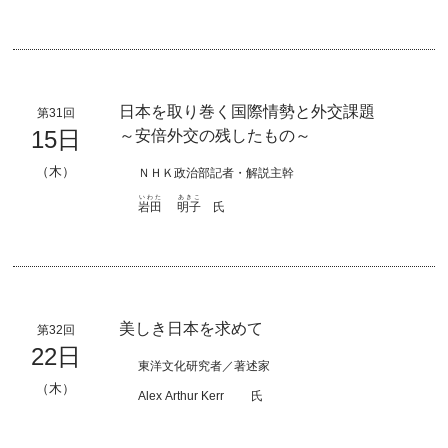
日本を取り巻く国際情勢と外交課題
第31回
15日
～安倍外交の残したもの～
（木）
ＮＨＫ政治部記者・解説主幹
いわた
あきこ
岩田
明子
氏
美しき日本を求めて
第32回
22日
東洋文化研究者／著述家
（木）
Alex Arthur Kerr
氏