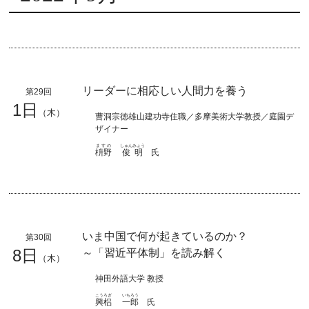
リーダーに相応しい人間力を養う
第29回
1日
（木）
曹洞宗徳雄山建功寺住職／多摩美術大学教授／庭園デ
ザイナー
ますの
しゅんみょう
枡野
俊明
氏
いま中国で何が起きているのか？
第30回
8日
～「習近平体制」を読み解く
（木）
神田外語大学 教授
こうろぎ
いちろう
興梠
一郎
氏