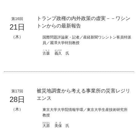
トランプ政権の内外政策の虚実－－ワシン
第16回
21日
トンからの最新報告
（木）
国際問題評論家・記者／産経新聞ワシントン客員特派
員／麗澤大学特別教授
こもり
よしひさ
古森
義久
氏
被災地調査から考える事業所の災害レジリ
第17回
28日
エンス
（木）
東京大学大学院情報学環／東京大学生産技術研究所
教授
おおはら
みほ
大原
美保
氏