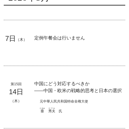
7日
定例午餐会は行いません
（木）
中国にどう対応するべきか
第15回
14日
――中国・欧米の戦略的思考と日本の選択
（木）
元中華人民共和国特命全権大使
たるみ
ひでお
垂
秀夫
氏