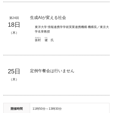
生成AIが変える社会
第24回
18日
東洋大学 情報連携学学術実業連携機構 機構長／東京大
学名誉教授
（木）
さかむら
けん
坂村
健
氏
25日
定例午餐会は行いません
（木）
開催時間
11時50分～13時30分