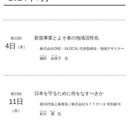
新規事業とよそ者の地域活性化
第22回
4日
（木）
株式会社ONE・GLOCAL 代表取締役・地域デザイナー
かまた
ゆみこ
鎌田
由美子
氏
日本を守るために何をなすべきか
第23回
11日
第33代海上幕僚長／株式会社ＮＴＴデータ 特別参与
（木）
むらかわ
ゆたか
村川
豊
氏