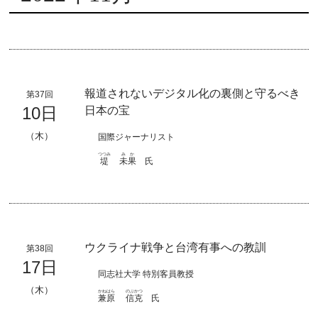
報道されないデジタル化の裏側と守るべき
第37回
10日
日本の宝
（木）
国際ジャーナリスト
つつみ
みか
堤
未果
氏
ウクライナ戦争と台湾有事への教訓
第38回
17日
同志社大学 特別客員教授
（木）
かねはら
のぶかつ
兼原
信克
氏