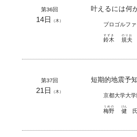
叶えるには何
第36回
14日
（木）
プロゴルファ
すずき
のりお
鈴木
規夫
短期的地震予
第37回
21日
（木）
京都大学大学
うめの
けん
梅野
健