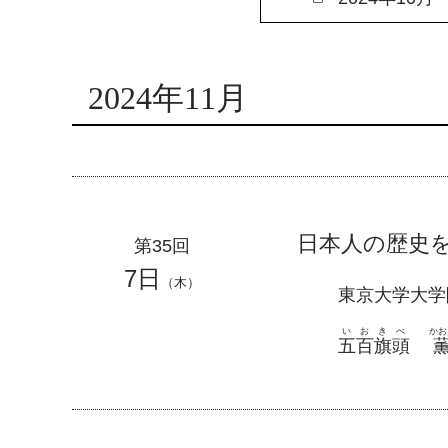
2024年11月
日本人の歴史
第35回
7日
（木）
東京大学大学
いおきべ
かお
五百旗頭