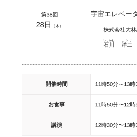
宇宙エレベー
第38回
28日
（木）
株式会社大林
いしかわ
ようじ
石川
洋二
開催時間
11時50分～13時
お食事
11時50分〜12時
講演
12時30分〜13時