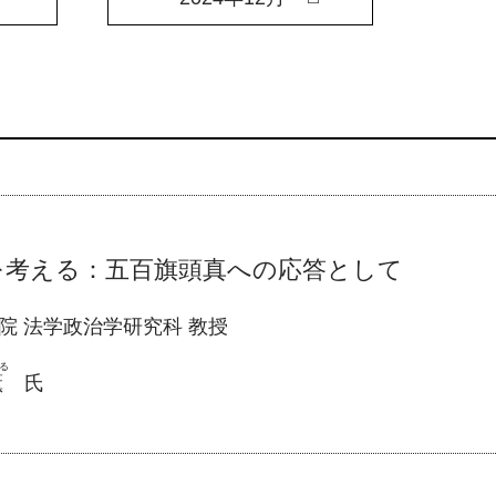
を考える：五百旗頭真への応答として
院 法学政治学研究科 教授
る
薫
氏